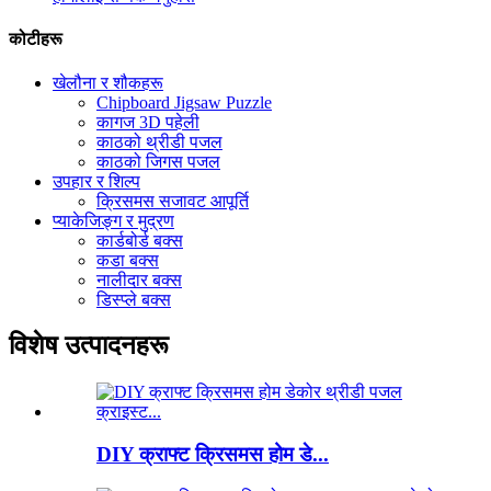
कोटीहरू
खेलौना र शौकहरू
Chipboard Jigsaw Puzzle
कागज 3D पहेली
काठको थ्रीडी पजल
काठको जिगस पजल
उपहार र शिल्प
क्रिसमस सजावट आपूर्ति
प्याकेजिङ्ग र मुद्रण
कार्डबोर्ड बक्स
कडा बक्स
नालीदार बक्स
डिस्प्ले बक्स
विशेष उत्पादनहरू
DIY क्राफ्ट क्रिसमस होम डे...