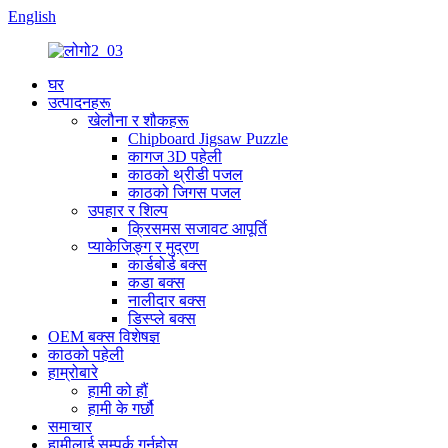
English
घर
उत्पादनहरू
खेलौना र शौकहरू
Chipboard Jigsaw Puzzle
कागज 3D पहेली
काठको थ्रीडी पजल
काठको जिगस पजल
उपहार र शिल्प
क्रिसमस सजावट आपूर्ति
प्याकेजिङ्ग र मुद्रण
कार्डबोर्ड बक्स
कडा बक्स
नालीदार बक्स
डिस्प्ले बक्स
OEM बक्स विशेषज्ञ
काठको पहेली
हाम्रोबारे
हामी को हौं
हामी के गर्छौ
समाचार
हामीलाई सम्पर्क गर्नुहोस