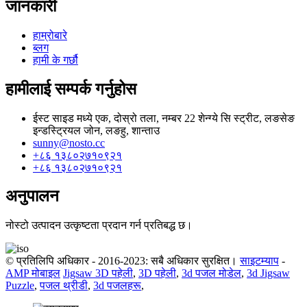
जानकारी
हाम्रोबारे
ब्लग
हामी के गर्छौ
हामीलाई सम्पर्क गर्नुहोस
ईस्ट साइड मध्ये एक, दोस्रो तला, नम्बर 22 शेन्ग्ये सि स्ट्रीट, लङसेङ
इन्डस्ट्रियल जोन, लङहु, शान्ताउ
sunny@nosto.cc
+८६ १३८०२७१०९२१
+८६ १३८०२७१०९२१
अनुपालन
नोस्टो उत्पादन उत्कृष्टता प्रदान गर्न प्रतिबद्ध छ।
© प्रतिलिपि अधिकार - 2016-2023: सबै अधिकार सुरक्षित।
साइटम्याप
-
AMP मोबाइल
Jigsaw 3D पहेली
,
3D पहेली
,
3d पजल मोडेल
,
3d Jigsaw
Puzzle
,
पजल थ्रीडी
,
3d पजलहरू
,