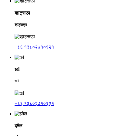
व्हाट्सएप
व्हाट्सएप
+८६ १३८०२७१०९२१
tel
tel
+८६ १३८०२७१०९२१
इमेल