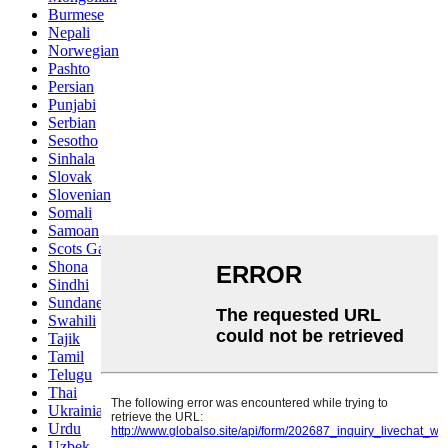
Burmese
Nepali
Norwegian
Pashto
Persian
Punjabi
Serbian
Sesotho
Sinhala
Slovak
Slovenian
Somali
Samoan
Scots Gaelic
Shona
Sindhi
Sundanese
Swahili
Tajik
Tamil
Telugu
Thai
Ukrainian
Urdu
Uzbek